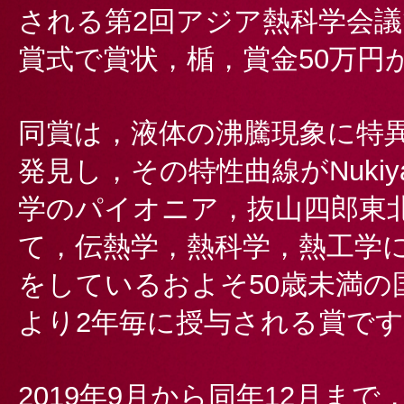
される第2回アジア熱科学会
賞式で賞状，楯，賞金50万円
同賞は，液体の沸騰現象に特
発見し，その特性曲線がNukiy
学のパイオニア，抜山四郎東
て，伝熱学，熱科学，熱工学
をしているおよそ50歳未満の
より2年毎に授与される賞で
2019年9月から同年12月ま