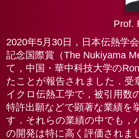
Prof.
2020年5月30日，日本伝熱
記念国際賞（The Nukiyama 
て，中国・華中科技大学のRong
たことが報告されました．受
イクロ伝熱工学で，被引用数
特許出願などで顕著な業績を
す．それらの業績の中でも，
の開発は特に高く評価されました