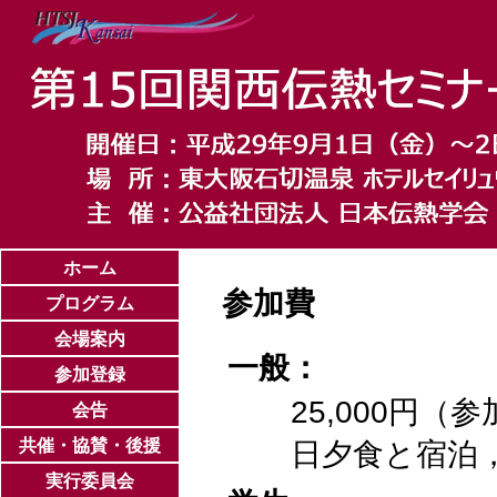
ホーム
参加費
プログラム
会場案内
一般：
参加登録
25,000円
会告
共催・協賛・後援
日夕食と宿泊
実行委員会