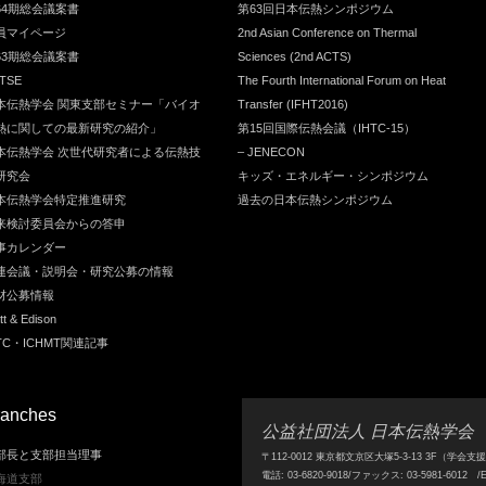
64期総会議案書
第63回日本伝熱シンポジウム
員マイページ
2nd Asian Conference on Thermal
63期総会議案書
Sciences (2nd ACTS)
TSE
The Fourth International Forum on Heat
本伝熱学会 関東支部セミナー「バイオ
Transfer (IFHT2016)
熱に関しての最新研究の紹介」
第15回国際伝熱会議（IHTC-15）
本伝熱学会 次世代研究者による伝熱技
– JENECON
研究会
キッズ・エネルギー・シンポジウム
本伝熱学会特定推進研究
過去の日本伝熱シンポジウム
来検討委員会からの答申
事カレンダー
連会議・説明会・研究公募の情報
材公募情報
t & Edison
HTC・ICHMT関連記事
ranches
公益社団法人 日本伝熱学会
部長と支部担当理事
〒112-0012 東京都文京区大塚5-3-13 3F（学会
電話: 03-6820-9018/ファックス: 03-5981-6012 /E-mai
海道支部