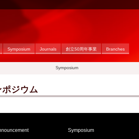
Symposium
Journals
創立50周年事業
Branches
Symposium
ンポジウム
nnouncement
Symposium