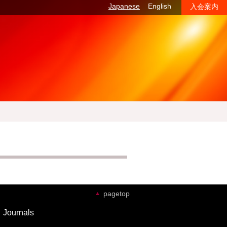
Japanese
English
入会案内
pagetop
Journals