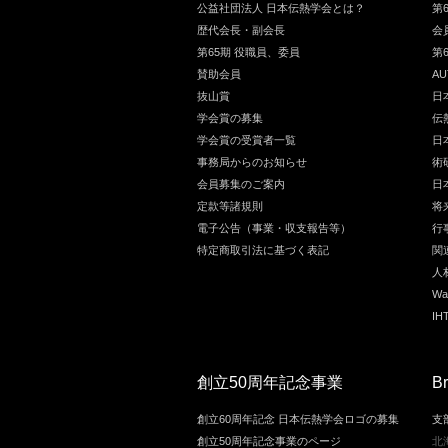
公益社団法人 日本伝熱学会とは？
第
歴代会長・副会長
会
第65期 役職員、委員
第
賛助会員
AU
抜山賞
日
学会賞の募集
伝
学会賞の受賞者一覧
日
事務局からのお知らせ
術
会員募集のご案内
日
定款等諸規則
将
電子公告（事業・収支報告等）
行
特定商取引法に基づく表記
関
人
Wat
I
創立50周年記念事業
B
創立60周年記念 日本伝熱学会ロゴの募集
支
創立50周年記念事業のページ
北