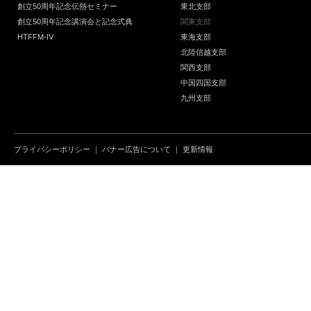
創立50周年記念伝熱セミナー
東北支部
創立50周年記念講演会と記念式典
関東支部
HTFFM-IV
東海支部
北陸信越支部
関西支部
中国四国支部
九州支部
プライバシーポリシー
｜
バナー広告について
｜
更新情報