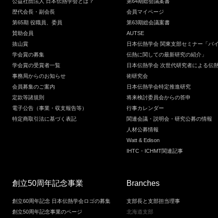
公益社団法人 日本伝熱学会とは？
第64期総会議案書
歴代会長・副会長
会員マイページ
第65期 役職員、委員
第63期総会議案書
賛助会員
AUTSE
抜山賞
日本伝熱学会 関東支部セミナー「バ
学会賞の募集
伝熱に関しての最新研究の紹介」
学会賞の受賞者一覧
日本伝熱学会 次世代研究者による伝
事務局からのお知らせ
術研究会
会員募集のご案内
日本伝熱学会特定推進研究
定款等諸規則
将来検討委員会からの答申
電子公告（事業・収支報告等）
行事カレンダー
特定商取引法に基づく表記
関連会議・説明会・研究公募の情報
人材公募情報
Watt & Edison
IHTC・ICHMT関連記事
創立50周年記念事業
Branches
創立60周年記念 日本伝熱学会ロゴの募集
支部長と支部担当理事
創立50周年記念事業のページ
北海道支部