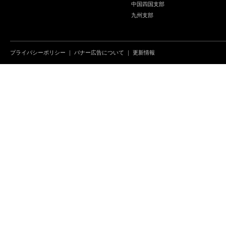
中国四国支部
九州支部
プライバシーポリシー
｜
バナー広告について
｜
更新情報