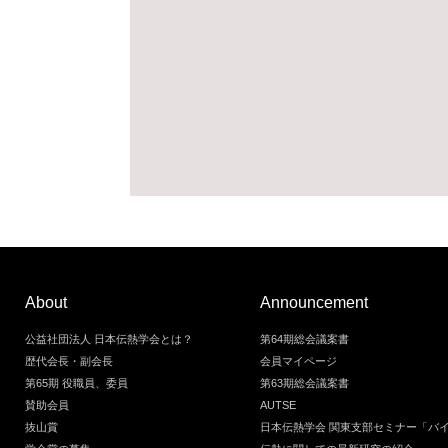
About
Announcement
公益社団法人 日本伝熱学会とは？
第64期総会議案書
歴代会長・副会長
会員マイページ
第65期 役職員、委員
第63期総会議案書
賛助会員
AUTSE
抜山賞
日本伝熱学会 関東支部セミナー「バ