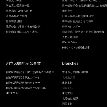
学会賞の募集
伝熱に関しての最新研究の紹介」
学会賞の受賞者一覧
日本伝熱学会 次世代研究者による伝
事務局からのお知らせ
術研究会
会員募集のご案内
日本伝熱学会特定推進研究
定款等諸規則
将来検討委員会からの答申
電子公告（事業・収支報告等）
行事カレンダー
特定商取引法に基づく表記
関連会議・説明会・研究公募の情報
人材公募情報
Watt & Edison
IHTC・ICHMT関連記事
創立50周年記念事業
Branches
創立60周年記念 日本伝熱学会ロゴの募集
支部長と支部担当理事
創立50周年記念事業のページ
北海道支部
創立50周年記念伝熱セミナー
東北支部
創立50周年記念講演会と記念式典
関東支部
HTFFM-IV
東海支部
北陸信越支部
関西支部